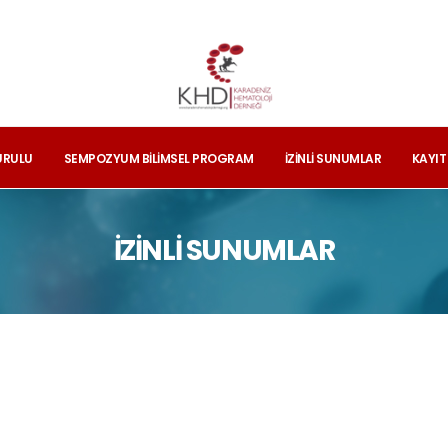
URULU
SEMPOZYUM BILIMSEL PROGRAM
İZİNLİ SUNUMLAR
KAYI
İZİNLİ SUNUMLAR